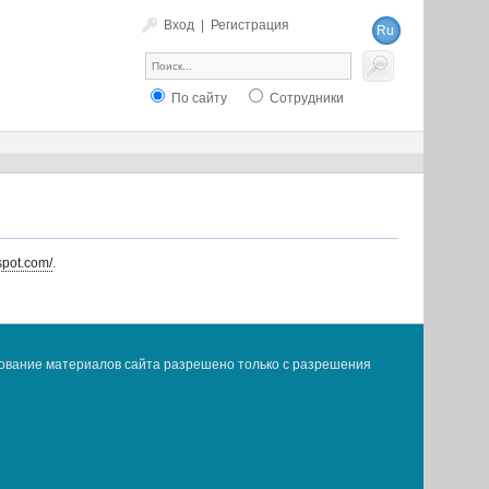
Вход
|
Регистрация
Ru
En
По сайту
Сотрудники
spot.com/
.
ование материалов сайта разрешено только с разрешения