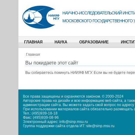
НАУЧНО-ИССЛЕДОВАТЕЛЬСКИЙ ИНСТИ
МОСКОВСКОГО ГОСУДАРСТВЕННОГО 
ГЛАВНАЯ
НАУКА
ОБРАЗОВАНИЕ
ИНСТИ
Главная
Вы покидаете этот сайт
Вы собираетесь покинуть
НИИЯФ МГУ
. Если вы не будете пер
Все права защищены и охраняются законом. © 2000-2024
Авторские права на дизайн и всю информацию веб-сайта, а та
администрации сайта. Вы можете задать свой вопрос по адресу i
При использовании материалов сайта обязательно размещать акт
Тел.: (495)939-18-18
Факс: (495)939-08-96
Электронный адрес: info@sinp.msu.ru
Группа поддержки сайта отдела ИТ: site@sinp.msu.ru