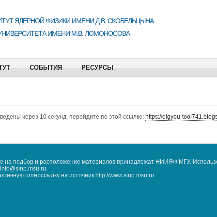
ТУТ ЯДЕРНОЙ ФИЗИКИ ИМЕНИ Д.В. СКОБЕЛЬЦЫНА
УНИВЕРСИТЕТА ИМЕНИ М.В. ЛОМОНОСОВА
ТУТ
СОБЫТИЯ
РЕСУРСЫ
еведены через 10 секунд, перейдите по этой ссылке:
https://eigyou-tool741.blog
кже на подбор и расположение материалов принадлежат НИИЯФ МГУ. Использ
nfo@sinp.msu.ru.
ивную гиперссылку на источник http://www.sinp.msu.ru