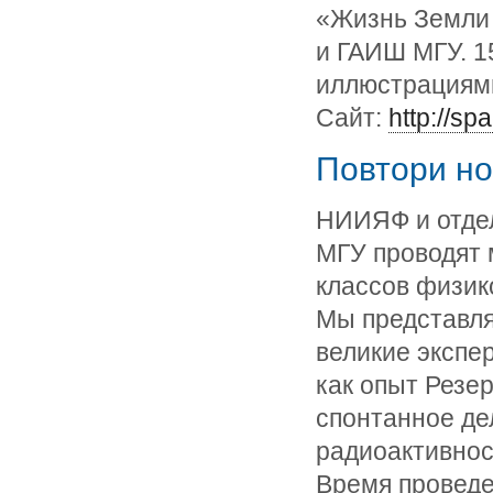
«Жизнь Земли
и ГАИШ МГУ. 1
иллюстрациями
Сайт:
http://sp
Повтори н
НИИЯФ и отдел
МГУ проводят 
классов физик
Мы представл
великие экспе
как опыт Резе
спонтанное де
радиоактивнос
Время проведе