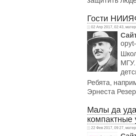
защитить люде
Гости НИИЯ
02 Апр 2017, 02:43, мате
Сай
opyt
Школ
МГУ.
детс
Ребята, напри
Эрнеста Резер
Малы да уда
компактные 
22 Фев 2017, 09:27, мате
Сай