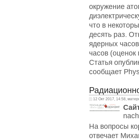
окружение ато
диэлектрическ
что в некотор
десять раз. О
ядерных часов
часов (оценок 
Статья опублик
сообщает Phys
Радиационно
12 Окт 2017, 14:58, матер
Сай
nach
На вопросы ко
отвечает Михаи