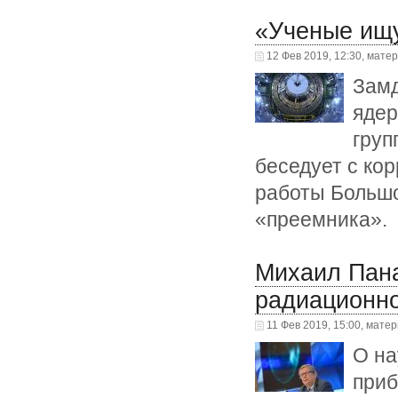
«Ученые ищу
12 Фев 2019, 12:30, мате
Замд
ядер
груп
беседует с ко
работы Большо
«преемника».
Михаил Пана
радиационно
11 Фев 2019, 15:00, матер
О на
приб