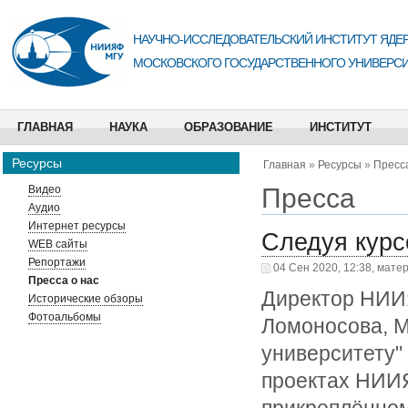
НАУЧНО-ИССЛЕДОВАТЕЛЬСКИЙ ИНСТИТУТ ЯДЕР
МОСКОВСКОГО ГОСУДАРСТВЕННОГО УНИВЕРСИ
ГЛАВНАЯ
НАУКА
ОБРАЗОВАНИЕ
ИНСТИТУТ
Ресурсы
Главная
»
Ресурсы
»
Пресса
Пресса
Видео
Аудио
Интернет ресурсы
Следуя курс
WEB сайты
Репортажи
04 Сен 2020, 12:38, мате
Пресса о нас
Директор НИИ
Исторические обзоры
Фотоальбомы
Ломоносова, М
университету"
проектах НИИЯ