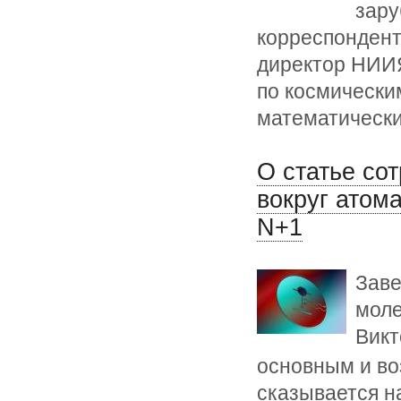
зару
корреспонден
директор НИИЯ
по космически
математически
О статье с
вокруг атом
N+1
Заве
моле
Викт
основным и в
сказывается н