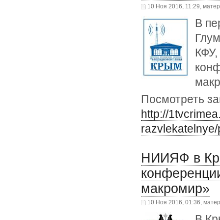
10 Ноя 2016, 11:29, мате
В пе
Глум
КФУ,
конф
макр
Посмотреть за
http://1tvcrime
razvlekatelnye/
НИИЯФ в Кры
конференции
макромир»
10 Ноя 2016, 01:36, мате
В Кр