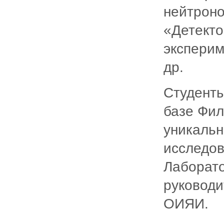
нейтроно
«Детекто
эксперим
др.
Студенты
базе Фил
уникальн
исследов
Лаборат
руководи
ОИЯИ.