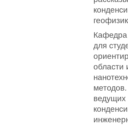
конденси
геофизик
Кафедра 
для студ
ориентир
области 
нанотехн
методов.
ведущих
конденси
инженерн