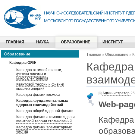
НАУЧНО-ИССЛЕДОВАТЕЛЬСКИЙ ИНСТИТУТ ЯДЕР
МОСКОВСКОГО ГОСУДАРСТВЕННОГО УНИВЕРСИ
ГЛАВНАЯ
НАУКА
ОБРАЗОВАНИЕ
ИНСТИТУТ
Образование
Главная
»
Образование
»
К
Кафедра
Кафедры ОЯФ
Кафедра атомной физики,
физики плазмы и
взаимод
микроэлектроники
Квантовой теории и физики
высоких энергий
Администратор
25
Кафедра физики космоса
Кафедра фундаментальных
Web-pag
ядерных взаимодействий
Кафедра общей ядерной физики
Кафедра физики атомного ядра и
Кафедра
квантовой теории столкновений
Кафедра физики элементарных
образова
частиц