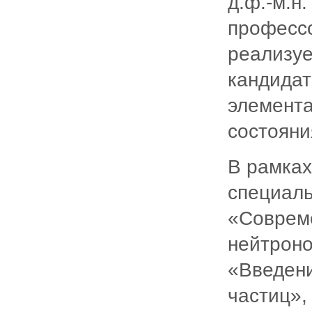
д.ф.-м.н
профессо
реализуе
кандидат
элемента
состояни
В рамках
специаль
«Совреме
нейтроно
«Введени
частиц»,