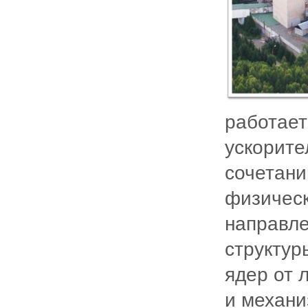
работает
ускорите
сочетани
физическ
направле
структур
ядер от 
и механи