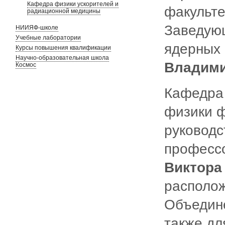
Кафедра физики ускорителей и
факульте
радиационной медицины
Заведующ
НИИЯФ-школе
Учебные лаборатории
ядерных 
Курсы повышения квалификации
Научно-образовательная школа
Владими
Космос
Кафедра 
физики ф
руководс
профессо
Виктора
располож
Объедине
также дл