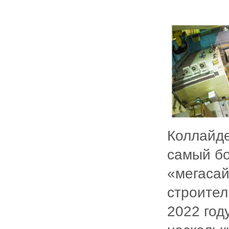
Коллайд
самый бо
«мегасай
строител
2022 году