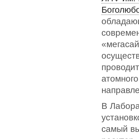
Боголюб
обладаю
современ
«мегасай
осуществ
проводит
атомного
направле
В Лабора
установк
самый вы