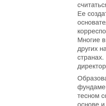
считатьс
Ее созда
основат
корресп
Многие 
других н
странах.
директор
Образова
фундамен
тесном с
основе и