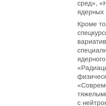
сред», «
ядерных 
Кроме то
спецкурс
вариатив
специали
ядерного
«Радиаци
физическ
«Совреме
тяжелым
с нейтро