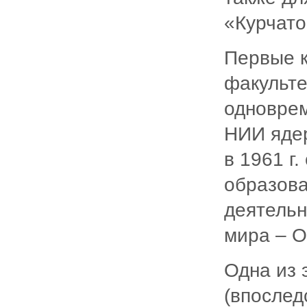
«Курчатов
Первые 
факульте
одновре
НИИ яде
в 1961 г
образова
деятельн
мира – 
Одна из 
(впослед