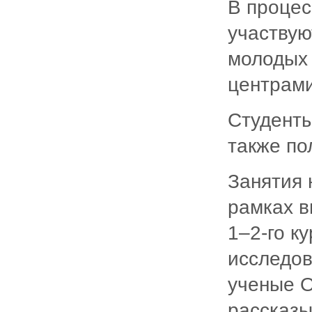
В процес
участвую
молодых
центрами
Студенты
также по
Занятия 
рамках в
1–2-го к
исследов
ученые О
рассказы