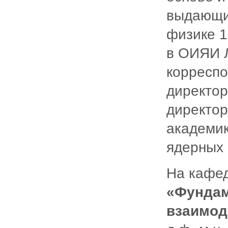
выдающи
физике 1
в ОИЯИ Л
корресп
директо
директор
академи
ядерных 
На кафед
«Фундам
взаимод