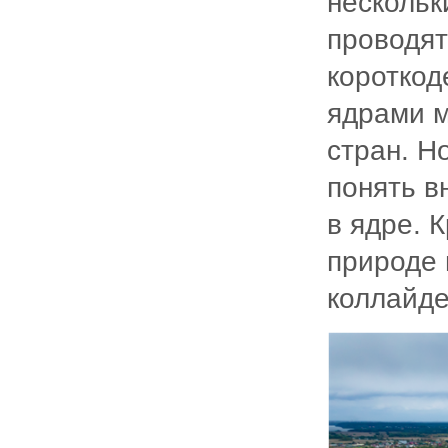
нескольк
проводят
короткод
ядрами м
стран. Н
понять в
в ядре. 
природе 
коллайде