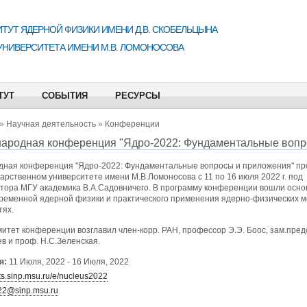
ТУТ ЯДЕРНОЙ ФИЗИКИ ИМЕНИ Д.В. СКОБЕЛЬЦЫНА
УНИВЕРСИТЕТА ИМЕНИ М.В. ЛОМОНОСОВА
ТУТ
СОБЫТИЯ
РЕСУРСЫ
»
Научная деятельность
»
Конференции
народная конференция "Ядро-2022: Фундаментальные вопр
дная конференция "Ядро-2022: Фундаментальные вопросы и приложения" пр
арственном университете имени М.В.Ломоносова с 11 по 16 июля 2022 г. под
ктора МГУ академика В.А.Садовничего. В программу конференции вошли осн
ременной ядерной физики и практического применения ядерно-физических м
тях.
тет конференции возглавил член-корр. РАН, профессор Э.Э. Боос, зам.пред
в и проф. Н.С.Зеленская.
я:
11 Июля, 2022
-
16 Июля, 2022
nts.sinp.msu.ru/e/nucleus2022
22@sinp.msu.ru