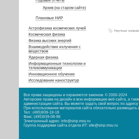
Годовые отчеты
Архив (на старом сайте)
Плановые НИР
Астрофизика космических лучей
Научные направ
Космическая физика
Физика высоких энергий
Взаимодействие излучения с
веществом
Ядерная физика
Информационные технологии и
телекоммуникации
Инновационное обучение
Исследование наноструктур
Все права защищены и охраняются законом. © 2000-2024
Авторские права на дизайн и всю информацию веб-сайта, а та
администрации сайта. Вы можете задать свой вопрос по адресу i
При использовании материалов сайта обязательно размещать акт
Тел.: (495)939-18-18
Факс: (495)939-08-96
Электронный адрес: info@sinp.msu.ru
Группа поддержки сайта отдела ИТ: site@sinp.msu.ru