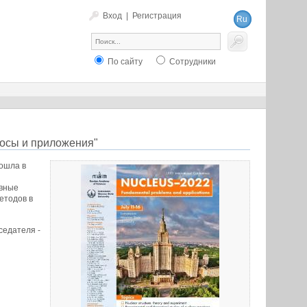
Вход
|
Регистрация
Ru
En
По сайту
Сотрудники
осы и приложения"
ошла в
овные
етодов в
седателя -