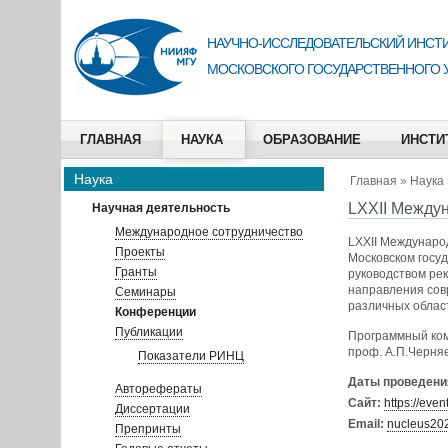
НАУЧНО-ИССЛЕДОВАТЕЛЬСКИЙ ИНСТИ
МОСКОВСКОГО ГОСУДАРСТВЕННОГО 
ГЛАВНАЯ
НАУКА
ОБРАЗОВАНИЕ
ИНСТИ
Наука
Главная
»
Наука
LXXII Между
Научная деятельность
Международное сотрудничество
LXXII Междунаро
Проекты
Московском госуд
Гранты
руководством ре
направления сов
Семинары
различных облас
Конференции
Публикации
Программный коми
проф. А.П.Черняе
Показатели РИНЦ
Даты проведени
Авторефераты
Сайт:
https://eve
Диссертации
Email:
nucleus20
Препринты