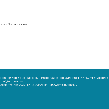
ления:
Ядерная физика
кже на подбор и расположение материалов принадлежат НИИЯФ МГУ. Использ
nfo@sinp.msu.ru.
ивную гиперссылку на источник http://www.sinp.msu.ru