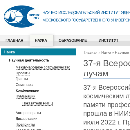
НАУЧНО-ИССЛЕДОВАТЕЛЬСКИЙ ИНСТИТУТ ЯДЕР
МОСКОВСКОГО ГОСУДАРСТВЕННОГО УНИВЕРСИ
ГЛАВНАЯ
НАУКА
ОБРАЗОВАНИЕ
ИНСТИТУТ
Наука
Главная
»
Наука
»
Научная
37-я Всеро
Научная деятельность
Международное сотрудничество
лучам
Проекты
Гранты
Семинары
37-я Всеросси
Конференции
космическим л
Публикации
памяти профес
Показатели РИНЦ
прошла в НИИЯ
Авторефераты
Диссертации
июля 2022 г. 
Препринты