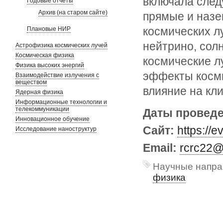
включала след
Годовые отчеты
Архив (на старом сайте)
прямые и наз
космических л
Плановые НИР
нейтрино, сол
Астрофизика космических лучей
Космическая физика
космические л
Физика высоких энергий
эффекты косми
Взаимодействие излучения с
веществом
влияние на кли
Ядерная физика
Информационные технологии и
телекоммуникации
Даты провед
Инновационное обучение
Сайт:
https://e
Исследование наноструктур
Email:
rcrc22@
Научные напра
физика