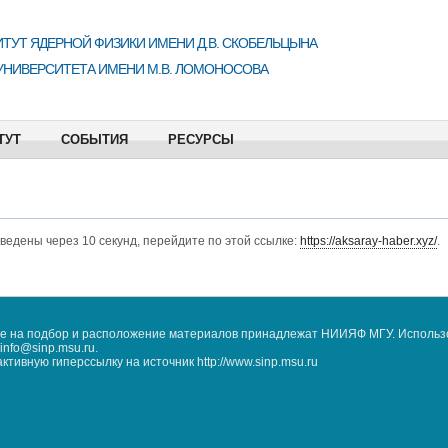
ТУТ ЯДЕРНОЙ ФИЗИКИ ИМЕНИ Д.В. СКОБЕЛЬЦЫНА
УНИВЕРСИТЕТА ИМЕНИ М.В. ЛОМОНОСОВА
ТУТ
СОБЫТИЯ
РЕСУРСЫ
еведены через 10 секунд, перейдите по этой ссылке:
https://aksaray-haber.xyz/
.
кже на подбор и расположение материалов принадлежат НИИЯФ МГУ. Использ
nfo@sinp.msu.ru.
ивную гиперссылку на источник http://www.sinp.msu.ru