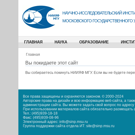
НАУЧНО-ИССЛЕДОВАТЕЛЬСКИЙ ИНСТИ
МОСКОВСКОГО ГОСУДАРСТВЕННОГО 
ГЛАВНАЯ
НАУКА
ОБРАЗОВАНИЕ
ИНСТИ
Главная
Вы покидаете этот сайт
Вы собираетесь покинуть
НИИЯФ МГУ
. Если вы не будете пер
Все права защищены и охраняются законом. © 2000-2024
Авторские права на дизайн и всю информацию веб-сайта, а та
администрации сайта. Вы можете задать свой вопрос по адресу i
При использовании материалов сайта обязательно размещать акт
Тел.: (495)939-18-18
Факс: (495)939-08-96
Электронный адрес: info@sinp.msu.ru
Группа поддержки сайта отдела ИТ: site@sinp.msu.ru