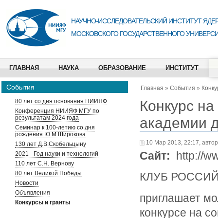
НАУЧНО-ИССЛЕДОВАТЕЛЬСКИЙ ИНСТИТУТ ЯДЕР
МОСКОВСКОГО ГОСУДАРСТВЕННОГО УНИВЕРСИ
ГЛАВНАЯ
НАУКА
ОБРАЗОВАНИЕ
ИНСТИТУТ
События
Главная
»
События
»
Конку
Конкурс на
80 лет со дня основания НИИЯФ
Конференция НИИЯФ МГУ по
результатам 2024 года
академии д
Семинар к 100-летию со дня
рождения Ю.М.Широкова
10 Мар 2013, 22:17, авто
130 лет Д.В.Скобельцыну
Сайт:
http://w
2021 - Год науки и технологий
110 лет С.Н. Вернову
80 лет Великой Победы
КЛУБ РОССИ
Новости
Объявления
приглашает мо
Конкурсы и гранты
конкурсе на с