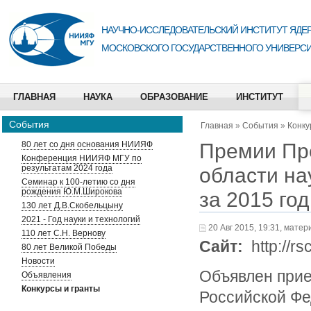
НАУЧНО-ИССЛЕДОВАТЕЛЬСКИЙ ИНСТИТУТ ЯДЕР
МОСКОВСКОГО ГОСУДАРСТВЕННОГО УНИВЕРСИ
ГЛАВНАЯ
НАУКА
ОБРАЗОВАНИЕ
ИНСТИТУТ
События
Главная
»
События
»
Конку
Премии Пр
80 лет со дня основания НИИЯФ
Конференция НИИЯФ МГУ по
результатам 2024 года
области на
Семинар к 100-летию со дня
рождения Ю.М.Широкова
за 2015 год
130 лет Д.В.Скобельцыну
2021 - Год науки и технологий
20 Авг 2015, 19:31, матер
110 лет С.Н. Вернову
Сайт:
http://rs
80 лет Великой Победы
Новости
Объявлен прие
Объявления
Конкурсы и гранты
Российской Фе