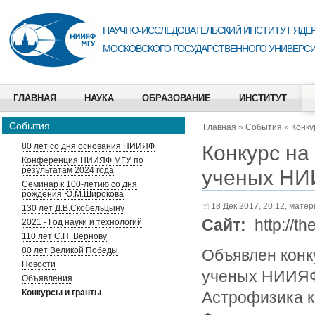
НАУЧНО-ИССЛЕДОВАТЕЛЬСКИЙ ИНСТИТУТ ЯДЕР
МОСКОВСКОГО ГОСУДАРСТВЕННОГО УНИВЕРСИ
ГЛАВНАЯ
НАУКА
ОБРАЗОВАНИЕ
ИНСТИТУТ
События
Главная
»
События
»
Конку
Конкурс н
80 лет со дня основания НИИЯФ
Конференция НИИЯФ МГУ по
результатам 2024 года
ученых Н
Семинар к 100-летию со дня
рождения Ю.М.Широкова
18 Дек 2017, 20:12, мате
130 лет Д.В.Скобельцыну
Сайт:
http://t
2021 - Год науки и технологий
110 лет С.Н. Вернову
80 лет Великой Победы
Объявлен конк
Новости
ученых НИИЯФ
Объявления
Конкурсы и гранты
Астрофизика к