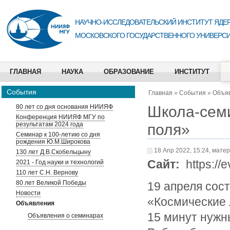
НАУЧНО-ИССЛЕДОВАТЕЛЬСКИЙ ИНСТИТУТ ЯДЕР
МОСКОВСКОГО ГОСУДАРСТВЕННОГО УНИВЕРСИ
ГЛАВНАЯ
НАУКА
ОБРАЗОВАНИЕ
ИНСТИТУТ
События
Главная
»
События
»
Объя
Школа-семи
80 лет со дня основания НИИЯФ
Конференция НИИЯФ МГУ по
результатам 2024 года
поля»
Семинар к 100-летию со дня
рождения Ю.М.Широкова
18 Апр 2022, 15:24, мате
130 лет Д.В.Скобельцыну
Сайт:
https://e
2021 - Год науки и технологий
110 лет С.Н. Вернову
80 лет Великой Победы
19 апреля сос
Новости
«Космические л
Объявления
15 минут нужн
Объявления о семинарах