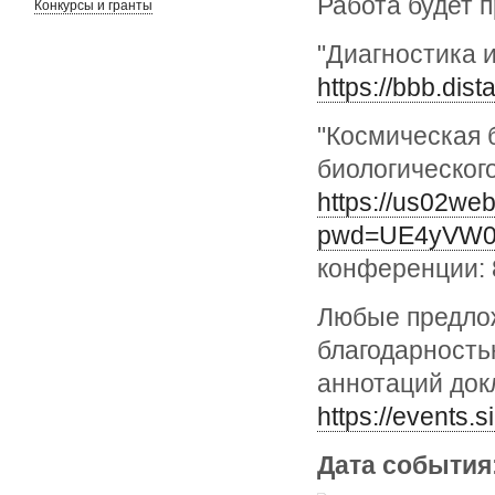
Работа будет п
Конкурсы и гранты
"Диагностика 
https://bbb.dist
"Космическая б
биологическог
https://us02we
pwd=UE4yVW0
конференции: 
Любые предлож
благодарность
аннотаций док
https://events.s
Дата события