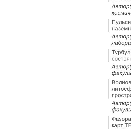
Автор(
космич
Пульси
наземн
Автор(
лабор
Турбул
состоя
Автор(
факул
Волнов
литосф
простр
Автор(
факул
Фазора
карт T