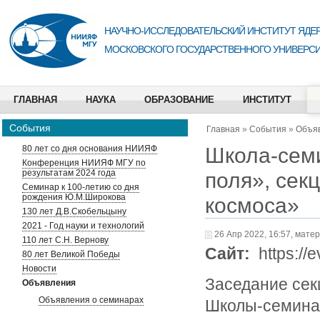
НАУЧНО-ИССЛЕДОВАТЕЛЬСКИЙ ИНСТИТУТ ЯДЕР
МОСКОВСКОГО ГОСУДАРСТВЕННОГО УНИВЕРСИ
ГЛАВНАЯ
НАУКА
ОБРАЗОВАНИЕ
ИНСТИТУТ
События
Главная
»
События
»
Объя
Школа-семи
80 лет со дня основания НИИЯФ
Конференция НИИЯФ МГУ по
результатам 2024 года
поля», сек
Семинар к 100-летию со дня
рождения Ю.М.Широкова
космоса»
130 лет Д.В.Скобельцыну
2021 - Год науки и технологий
26 Апр 2022, 16:57, мате
110 лет С.Н. Вернову
Сайт:
https://e
80 лет Великой Победы
Новости
Заседание сек
Объявления
Объявления о семинарах
Школы-семинар