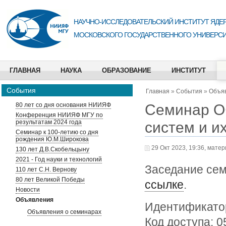
НАУЧНО-ИССЛЕДОВАТЕЛЬСКИЙ ИНСТИТУТ ЯДЕР
МОСКОВСКОГО ГОСУДАРСТВЕННОГО УНИВЕРСИ
ГЛАВНАЯ
НАУКА
ОБРАЗОВАНИЕ
ИНСТИТУТ
События
Главная
»
События
»
Объя
Семинар О
80 лет со дня основания НИИЯФ
Конференция НИИЯФ МГУ по
результатам 2024 года
систем и и
Семинар к 100-летию со дня
рождения Ю.М.Широкова
29 Окт 2023, 19:36, мате
130 лет Д.В.Скобельцыну
2021 - Год науки и технологий
Заседание сем
110 лет С.Н. Вернову
80 лет Великой Победы
ссылке
.
Новости
Объявления
Идентификатор
Объявления о семинарах
Код доступа: 