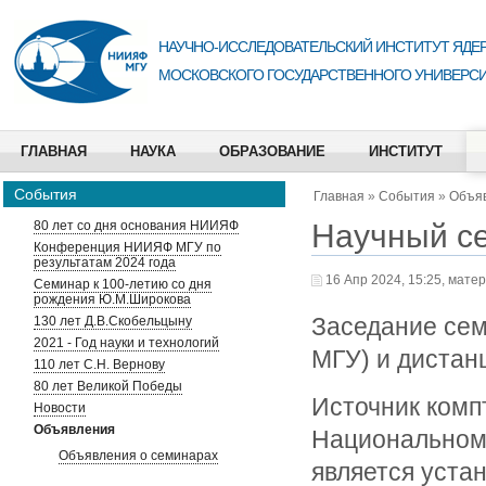
НАУЧНО-ИССЛЕДОВАТЕЛЬСКИЙ ИНСТИТУТ ЯДЕР
МОСКОВСКОГО ГОСУДАРСТВЕННОГО УНИВЕРСИ
ГЛАВНАЯ
НАУКА
ОБРАЗОВАНИЕ
ИНСТИТУТ
События
Главная
»
События
»
Объя
Научный с
80 лет со дня основания НИИЯФ
Конференция НИИЯФ МГУ по
результатам 2024 года
16 Апр 2024, 15:25, мате
Семинар к 100-летию со дня
рождения Ю.М.Широкова
Заседание сем
130 лет Д.В.Скобельцыну
2021 - Год науки и технологий
МГУ) и дистан
110 лет С.Н. Вернову
80 лет Великой Победы
Источник комп
Новости
Объявления
Национальном 
Объявления о семинарах
является уста