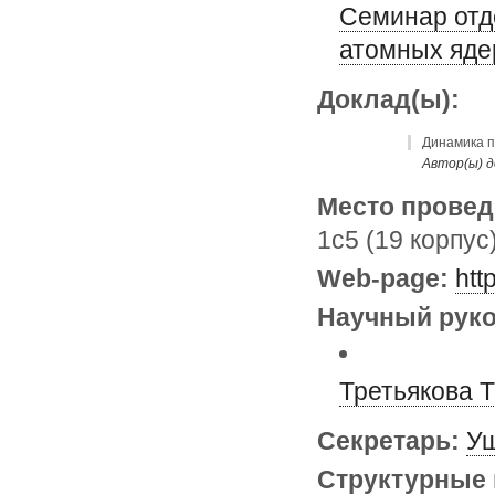
Семинар отд
атомных яде
Доклад(ы):
Динамика п
Автор(ы) д
Место провед
1с5 (19 корпус
Web-page:
htt
Научный руко
Третьякова 
Секретарь:
Уш
Структурные 