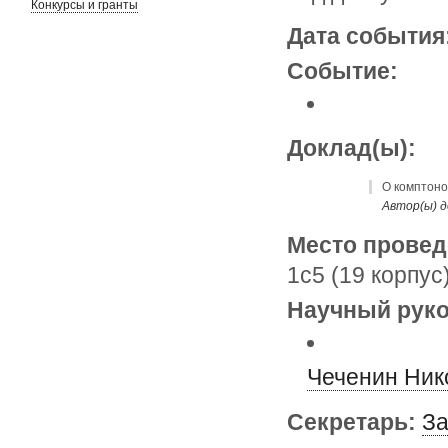
Конкурсы и гранты
Дата события
Событие:
Доклад(ы):
О комптоно
Автор(ы) д
Место провед
1с5 (19 корпус
Научный руко
Чеченин Ник
Секретарь:
За