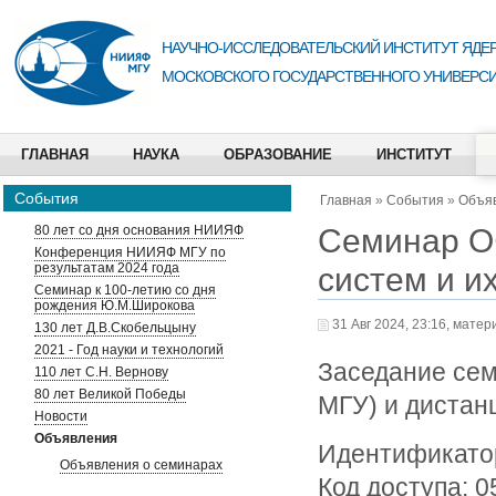
НАУЧНО-ИССЛЕДОВАТЕЛЬСКИЙ ИНСТИТУТ ЯДЕР
МОСКОВСКОГО ГОСУДАРСТВЕННОГО УНИВЕРСИ
ГЛАВНАЯ
НАУКА
ОБРАЗОВАНИЕ
ИНСТИТУТ
События
Главная
»
События
»
Объя
Семинар О
80 лет со дня основания НИИЯФ
Конференция НИИЯФ МГУ по
результатам 2024 года
систем и и
Семинар к 100-летию со дня
рождения Ю.М.Широкова
31 Авг 2024, 23:16, матер
130 лет Д.В.Скобельцыну
2021 - Год науки и технологий
Заседание сем
110 лет С.Н. Вернову
80 лет Великой Победы
МГУ) и дистан
Новости
Объявления
Идентификатор
Объявления о семинарах
Код доступа: 