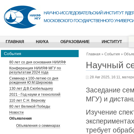
НАУЧНО-ИССЛЕДОВАТЕЛЬСКИЙ ИНСТИТУТ ЯДЕР
МОСКОВСКОГО ГОСУДАРСТВЕННОГО УНИВЕРСИ
ГЛАВНАЯ
НАУКА
ОБРАЗОВАНИЕ
ИНСТИТУТ
События
Главная
»
События
»
Объя
Научный с
80 лет со дня основания НИИЯФ
Конференция НИИЯФ МГУ по
результатам 2024 года
28 Авг 2025, 16:11, матер
Семинар к 100-летию со дня
рождения Ю.М.Широкова
Заседание сем
130 лет Д.В.Скобельцыну
2021 - Год науки и технологий
МГУ) и дистан
110 лет С.Н. Вернову
80 лет Великой Победы
Изучение спек
Новости
Объявления
экспериментах
Объявления о семинарах
требует обраб