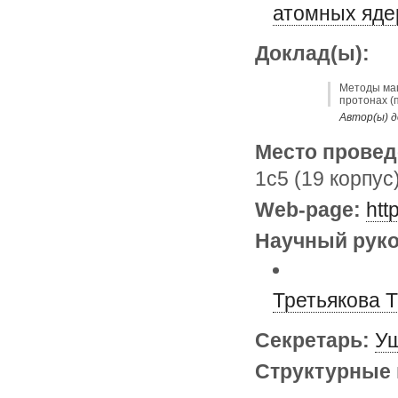
атомных яде
Доклад(ы):
Методы маш
протонах (
Автор(ы) д
Место провед
1с5 (19 корпус
Web-page:
htt
Научный руко
Третьякова 
Секретарь:
Уш
Структурные 