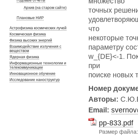
множество
Годовые отчеты
Архив (на старом сайте)
точных решени
удовлетворяющ
Плановые НИР
что
Астрофизика космических лучей
Космическая физика
некоторые точ
Физика высоких энергий
параметру сост
Взаимодействие излучения с
веществом
w_{DE}<-1. По
Ядерная физика
Информационные технологии и
при
телекоммуникации
поиске новых 
Инновационное обучение
Исследование наноструктур
Номер докум
Авторы:
С.Ю.
Email:
svernov
pp-833.pdf
Размер файла