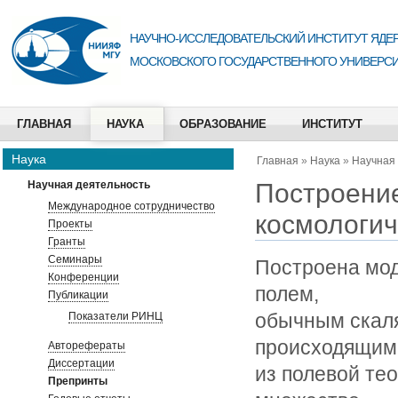
НАУЧНО-ИССЛЕДОВАТЕЛЬСКИЙ ИНСТИТУТ ЯДЕР
МОСКОВСКОГО ГОСУДАРСТВЕННОГО УНИВЕРСИ
ГЛАВНАЯ
НАУКА
ОБРАЗОВАНИЕ
ИНСТИТУТ
Наука
Главная
»
Наука
»
Научная
Построение
Научная деятельность
Международное сотрудничество
космологич
Проекты
Гранты
Семинары
Построена мо
Конференции
полем,
Публикации
обычным скал
Показатели РИНЦ
происходящим
Авторефераты
Диссертации
из полевой те
Препринты