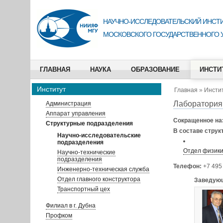
НАУЧНО-ИССЛЕДОВАТЕЛЬСКИЙ ИНСТИ
МОСКОВСКОГО ГОСУДАРСТВЕННОГО 
ГЛАВНАЯ
НАУКА
ОБРАЗОВАНИЕ
ИНСТИ
Институт
Главная
»
Инсти
Лаборатория
Администрация
Аппарат управления
Сокращенное на
Структурные подразделения
В составе струк
Научно-исследовательские
подразделения
Отдел физики
Научно-технические
подразделения
Телефон:
+7 495
Инженерно-техническая служба
Отдел главного конструктора
Заведующ
Транспортный цех
Филиал в г. Дубна
Профком