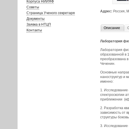
Корпуса НИИЯФ
Советы
Адрес:
Россия, М
Страница Ученого секретаря
Документы
Заявка в НТЦП
Описание
Контакты
Лаборатория фи
Лаборатория физ
образованной в 1
преобразована в
Чеченин.
Основные направ
наноструктур и м
именно:
1. Исследование
спектроскопии а
приближении (кф
2. Разработка к
зависимость от 
структуры боковы
3. Исследование