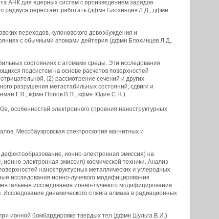
та АНК для ядерных систем с произведением зарядов
 радиуса перестает работать (дфмн Блохинцев Л.Д., дфмн
овских переходов, кулоновского девозбуждения и
ояниях с обычными атомами дейтерия (дфмн Блохинцев Л.Д.,
бильных состояниях с атомами среды. Эти исследования
ающихся подсистем на основе расчетов поверхностей
 отрицательной, (2) рассмотрение сечений и других
ьного разрушения метастабильных состояний, сдвиги и
ман Г.Я., кфмн Попов В.П., кфмн Юдин С.Н.)
hGe, особенностей электронного строения наноструктурных
лов, Мессбауэровская спектроскопия магнитных и
 дефектообразование, ионно-электронная эмиссия) на
ионно-электронная эмиссия) космической техники. Анализ
поверхностей наноструктурных металлических и углеродных
ные исследования ионно-лучевого модифицирования
риментальные исследования ионно-лучевого модифицирования
в. Исследование динамического отжига алмаза в радиационных
при ионной бомбардировке твердых тел (дфмн Шульга В.И.)