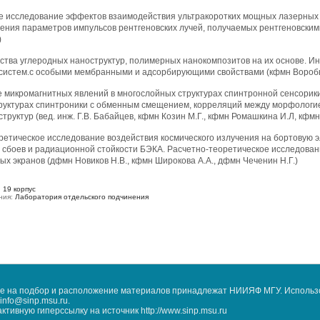
ое исследование эффектов взаимодействия ультракоротких мощных лазерных 
ения параметров импульсов рентгеновских лучей, получаемых рентгеновским
)
йства углеродных наноструктур, полимерных нанокомпозитов на их основе. 
истем.с особыми мембранными и адсорбирующими свойствами (кфмн Воробьева 
е микромагнитных явлений в многослойных структурах спинтронной сенсорики
руктурах спинтроники с обменным смещением, корреляций между морфологи
труктур (вед. инж. Г.В. Бабайцев, кфмн Козин М.Г., кфмн Ромашкина И.Л, кфмн
ретическое исследование воздействия космического излучения на бортовую э
 сбоев и радиационной стойкости БЭКА. Расчетно-теоретическое исследован
 экранов (дфмн Новиков Н.В., кфмн Широкова А.А., дфмн Чеченин Н.Г.)
:
19 корпус
ния:
Лаборатория отдельского подчинения
кже на подбор и расположение материалов принадлежат НИИЯФ МГУ. Использ
nfo@sinp.msu.ru.
ивную гиперссылку на источник http://www.sinp.msu.ru