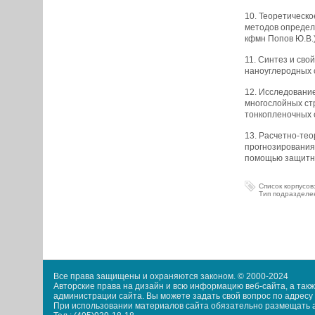
10. Теоретическ
методов определ
кфмн Попов Ю.В.
11. Синтез и сво
наноуглеродных с
12. Исследовани
многослойных ст
тонкопленочных с
13. Расчетно-тео
прогнозирования
помощью защитных
Список корпусов
Тип подразделе
Все права защищены и охраняются законом. © 2000-2024
Авторские права на дизайн и всю информацию веб-сайта, а та
администрации сайта. Вы можете задать свой вопрос по адресу i
При использовании материалов сайта обязательно размещать акт