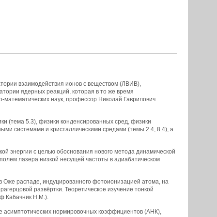
тории взаимодействия ионов с веществом (ЛВИВ),
ратории ядерных реакций, которая в то же время
о-математических наук, профессор Николай Гаврилович
 (тема 5.3), физики конденсированных сред, физики
ми системами и кристаллическими средами (темы 2.4, 8.4), а
кой энергии с целью обоснования нового метода динамической
полем лазера низкой несущей частоты в адиабатическом
 в Оже распаде, индуцированного фотоионизацией атома, на
рагерцовой развёртки. Теоретическое изучение тонкой
 Кабачник Н.М.).
ие асимптотических нормировочных коэффициентов (АНК),