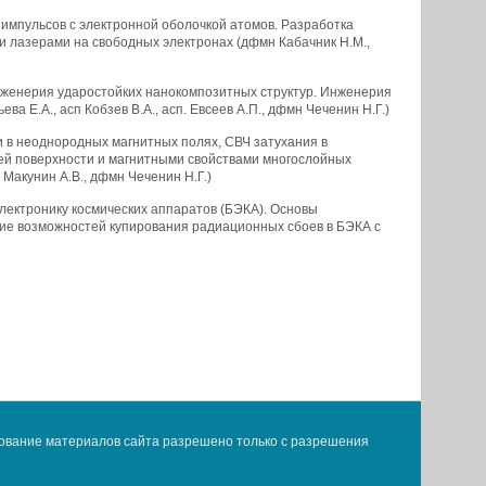
импульсов с электронной оболочкой атомов. Разработка
и лазерами на свободных электронах (дфмн Кабачник Н.М.,
Инженерия ударостойких нанокомпозитных структур. Инженерия
Е.А., асп Кобзев В.А., асп. Евсеев А.П., дфмн Чеченин Н.Г.)
 в неоднородных магнитных полях, СВЧ затухания в
ей поверхности и магнитными свойствами многослойных
 Макунин А.В., дфмн Чеченин Н.Г.)
лектронику космических аппаратов (БЭКА). Основы
ие возможностей купирования радиационных сбоев в БЭКА с
ование материалов сайта разрешено только с разрешения