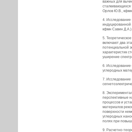
важных для вычи
сталкивающихся 
Орлов Ю.В., кфмн
4. Исследование 
индуцированной 
кфмн Савин Д.А.)
5. Теоретическо
включают два эта
потенциальной эн
характеристик ст
уширение спектра
6. Исследование
углеродных матер
7. Исследование
сегнетоэлектриче
8. Эксперимента
перспективные н
процессов и уст
материалов реко
поверхности нем
углеродных нано
полях при повыше
9. Расчетно-тео