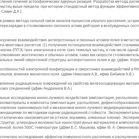
сления сечений астрофизических ядерных реакций. Разработка метода расче
частиц выше предела, при котором стандартный метод функции эффективного
 Савин Д.А.).
в рамках метода сильной связи каналов процессов упругого рассеяния, штарк
перезарядки в столкновениях пионного атома дейтерия в возбужденных сост
.
е изучение взаимодействия антипротонных и пионных атомов гелия в метаста
па квантовых расчетов: (1) получение потенциалов взаимодействия сталкив
ергии (ППЭ) трех электронов в поле трех тяжелых частиц, в том числе одной
олкновения экзотических и обычных атомов, таких как скорости столкновител
льных линий сверхтонкой структуры антипротонного гелия и др. (дфмн. Корен
 особенностей электронной конфигурации и сверхтонких взаимодействий в R
иалов, влияния магнитного поля. (дфмн Николаев А.В., кфмн Бибиков А.В.)
 влияние радиационных повреждений на свойства железосодержащих материа
ских соединений (дфмн Андрианов В.А.)
льные исследования ионно-лучевого воздействия (имплантация, распыление,
аноматериалы и композиты (имплантация, распыление, дефектообразование, 
ановление закономерностей и механизмов ионно-лучевого модифицирования 
мендациями по методикам оценки радиационной стойкости. Эксперименталь
еталлических нанокомпозитов (стекла, керамика, алмазные пленки). Экспе
структур, углеродных волокнистых наноструктурных материалов и композито
нной, более 500С температуре (дфмн Е.С. Машкова, кфмн М. А. Овчинников)
ретическое исследование эффектов поверхностного рассеяния и распыления 