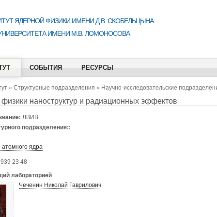
ТУТ ЯДЕРНОЙ ФИЗИКИ ИМЕНИ Д.В. СКОБЕЛЬЦЫНА
УНИВЕРСИТЕТА ИМЕНИ М.В. ЛОМОНОСОВА
ТУТ
СОБЫТИЯ
РЕСУРСЫ
тут
»
Структурные подразделения
»
Научно-исследовательские подразделен
 физики наноструктур и радиационных эффектов
звание:
ЛВИВ
турного подразделения::
 атомного ядра
 939 23 48
ий лабораторией
Чеченин Николай Гаврилович