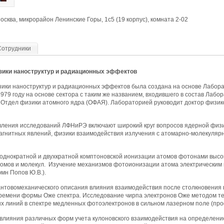
осква, микрорайон Ленинские Горы, 1с5 (19 корпус), комната 2-02
Сотрудники
зики наноструктур и радиационных эффектов
ики наноструктур и радиационных эффектов была создана на основе Лабора
979 году на основе сектора с таким же названием, входившего в состав Лабо
 Отдел физики атомного ядра (ОФАЯ). Лабораторией руководит доктор физик
ления исследований ЛФНиРЭ включают широкий круг вопросов ядерной физики
агнитных явлений, физики взаимодействия излучения с атомарно-молекулярны
 однократной и двухкратной комптоновской ионизации атомов фотонами высо
томов и молекул. Изучение механизмов фотоионизации атома электрическим 
мн Попов Ю.В.).
вантовомеханического описания влияния взаимодействия после столкновения
времени формы Оже спектра. Исследование чирпа электронов Оже методом те
х линий в спектре медленных фотоэлектронов в сильном лазерном поле (проф
 влияния различных форм учета кулоновского взаимодействия на определен