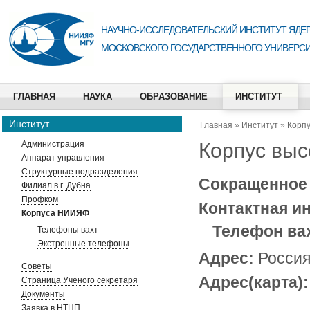
НАУЧНО-ИССЛЕДОВАТЕЛЬСКИЙ ИНСТИТУТ ЯДЕР
МОСКОВСКОГО ГОСУДАРСТВЕННОГО УНИВЕРСИ
ГЛАВНАЯ
НАУКА
ОБРАЗОВАНИЕ
ИНСТИТУТ
Институт
Главная
»
Институт
»
Корп
Корпус выс
Администрация
Аппарат управления
Структурные подразделения
Сокращенное
Филиал в г. Дубна
Профком
Контактная и
Корпуса НИИЯФ
Телефон ва
Телефоны вахт
Экстренные телефоны
Адрес:
Россия
Советы
Адрес(карта):
Страница Ученого секретаря
Документы
Заявка в НТЦП