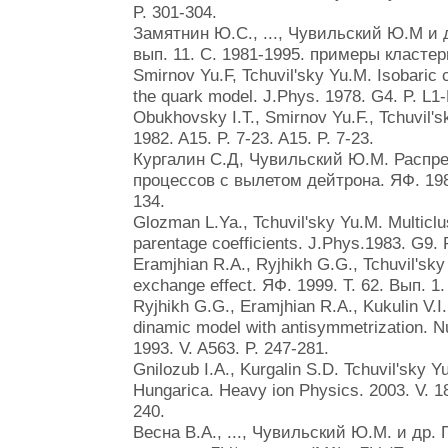
P. 301-304.
Замятнин Ю.С., ..., Чувильский Ю.М и 
вып. 11. С. 1981-1995. примеры кластерн
Smirnov Yu.F, Tchuvil'sky Yu.M. Isobaric 
the quark model. J.Phys. 1978. G4. P. L1-
Obukhovsky I.T., Smirnov Yu.F., Tchuvil's
1982. A15. P. 7-23. A15. P. 7-23.
Кургалин С.Д, Чувильский Ю.М. Распре
процессов с вылетом дейтрона. ЯФ. 1989.
134.
Glozman L.Ya., Tchuvil'sky Yu.M. Multiclu
parentage coefficients. J.Phys.1983. G9. 
Eramjhian R.A., Ryjhikh G.G., Tchuvil'sky
exchange effect. ЯФ. 1999. Т. 62. Вып. 1.
Ryjhikh G.G., Eramjhian R.A., Kukulin V.I.
dinamic model with antisymmetrization. Nu
1993. V. A563. P. 247-281.
Gnilozub I.A., Kurgalin S.D. Tchuvil'sky Y
Hungarica. Heavy ion Physics. 2003. V. 18
240.
Весна В.А., ..., Чувильский Ю.М. и др