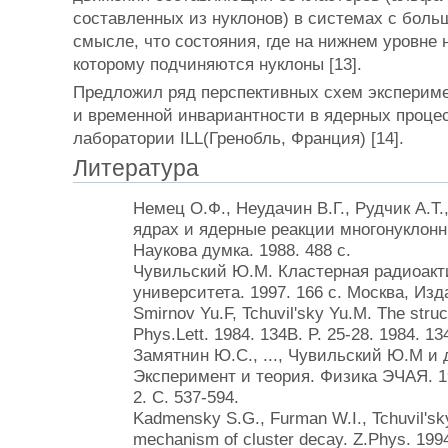
составленных из нуклонов) в системах с боль
смысле, что состояния, где на нижнем уровн
которому подчиняются нуклоны [13].
Предложил ряд перспективных схем экспериме
и временной инвариантности в ядерных процес
лаборатории ILL(Гренобль, Франция) [14].
Литература
Немец О.Ф., Неудачин В.Г., Рудчик А.
ядрах и ядерные реакции многонуклонны
Наукова думка. 1988. 488 с.
Чувильский Ю.М. Кластерная радиоакти
университета. 1997. 166 с. Москва, Изд
Smirnov Yu.F, Tchuvil'sky Yu.M. The struc
Phys.Lett. 1984. 134B. P. 25-28. 1984. 13
Замятнин Ю.С., ..., Чувильский Ю.М и 
Эксперимент и теория. Физика ЭЧАЯ. 199
2. С. 537-594.
Kadmensky S.G., Furman W.I., Tchuvil'sk
mechanism of cluster decay. Z.Phys. 1994