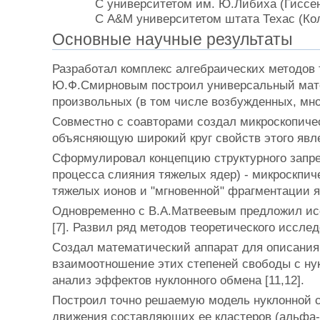
С университетом им. Ю.Либиха (Гиссен
С A&M университетом штата Техас (К
Основные научные результаты
Разработал комплекс алгебраических методов 
Ю.Ф.Смирновым построил универсальный мате
произвольных (в том числе возбужденных, мног
Совместно с соавторами создал микроскопиче
объясняющую широкий круг свойств этого явлен
Сформулировал концепцию структурного запре
процесса слияния тяжелых ядер) - микроскпи
тяжелых ионов и "мгновенной" фрагментации яд
Одновременно с В.А.Матвеевым предложил ис
[7]. Развил ряд методов теоретического исслед
Создал математический аппарат для описани
взаимоотношение этих степеней свободы с нук
анализ эффектов нуклонного обмена [11,12].
Построил точно решаемую модель нуклонной с
движения составляющих ее кластеров (альфа-ч