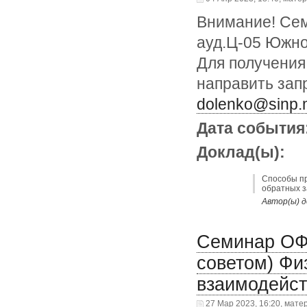
Внимание! Сем
ауд.Ц-05 Южно
Для получения
направить зап
dolenko@sinp.
Дата события
Доклад(ы):
Способы пр
обратных з
Автор(ы) до
Семинар ОФ
советом) Фи
взаимодейс
27 Мар 2023, 16:20, мате