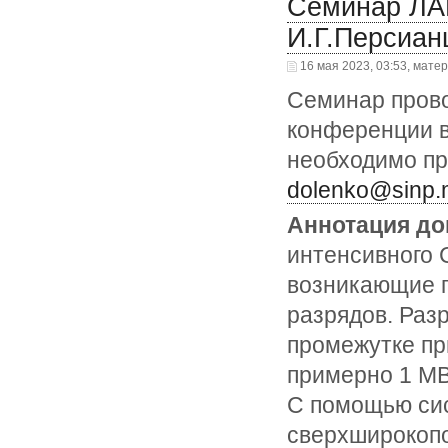
Семинар ЛА
И.Г.Персиан
16 мая 2023, 03:53, мате
Семинар прово
конференции в
необходимо пр
dolenko@sinp.
Аннотация до
интенсивного С
возникающие 
разрядов. Раз
промежутке пр
примерно 1 МВ
С помощью сис
сверхширокопо