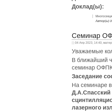
Доклад(ы):
Многосекц
Автор(ы) д
Семинар ОФП
04 Апр 2023, 14:40, мате
Уважаемые кол
В ближайший ч
семинар ОФПКЭ
Заседание сос
На семинаре 
Д.А.Спасский
сцинтилляци
лазерного из