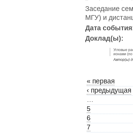
Заседание сем
МГУ) и дистан
Дата события
Доклад(ы):
Угловые ра
ионами (по
Автор(ы) д
« первая
‹ предыдущая
…
5
6
7