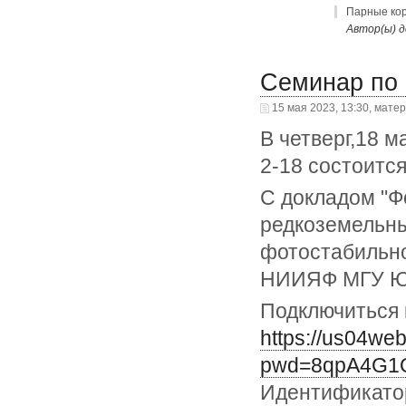
Парные кор
Автор(ы) д
Семинар по 
15 мая 2023, 13:30, мате
В четверг,18 
2-18 состоитс
С докладом "Ф
редкоземельны
фотостабильно
НИИЯФ МГУ Ю.
Подключиться 
https://us04we
pwd=8qpA4G1
Идентификатор