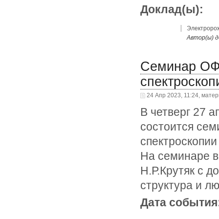
Доклад(ы):
Электророж
Автор(ы) д
Семинар ОФП
спектроскоп
24 Апр 2023, 11:24, мате
В четверг 27 а
состоится сем
спектроскопии 
На семинаре в
Н.Р.Крутяк с 
структура и л
Дата события