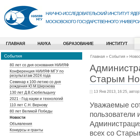
НАУЧНО-ИССЛЕДОВАТЕЛЬСКИЙ ИНСТИТУТ ЯДЕР
МОСКОВСКОГО ГОСУДАРСТВЕННОГО УНИВЕРСИ
ГЛАВНАЯ
НАУКА
ОБРАЗОВАНИЕ
ИНСТИТУТ
События
Главная
»
События
»
Ново
Администра
80 лет со дня основания НИИЯФ
Конференция НИИЯФ МГУ по
результатам 2024 года
Старым Но
Семинар к 100-летию со дня
рождения Ю.М.Широкова
13 Янв 2013, 16:25, автор
130 лет Д.В.Скобельцыну
2021 - Год науки и технологий
Уважаемые сот
110 лет С.Н. Вернову
80 лет Великой Победы
пользователи и
Новости
Администрация
Объявления
Конкурсы и гранты
всех со Стары