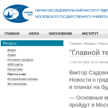
НАУЧНО-ИССЛЕДОВАТЕЛЬСКИЙ ИНСТИТУТ ЯДЕР
МОСКОВСКОГО ГОСУДАРСТВЕННОГО УНИВЕРСИ
ГЛАВНАЯ
НАУКА
ОБРАЗОВАНИЕ
ИНСТИТУТ
Ресурсы
Главная
»
Ресурсы
»
Пресса
"Главной т
Видео
Аудио
Интернет ресурсы
24 Сен 2016, 21:13, мате
WEB сайты
Репортажи
Виктор Садовн
Пресса о нас
Новости о гря
Исторические обзоры
Фотоальбомы
и планах на б
— Основные ме
пройдут в Моск