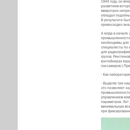
1944 году, он вп
развитием которо
микротрон непре
обладал подобным
В результате был
превосходил ана
А когда в начале
промышленности 
необходимы для 
специалисты по 
для радиографии 
грузов. Рентгено
контейнерах взры
пассажиров.) При
- Как лаборатори
- Выделю три на
это позволяет н
промышленности.
управлением ком
параметров. Лет 
минимальную возм
при фиксированн