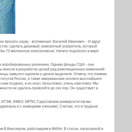
е бросить науку, - вспоминает Василий Иванович. - И вдруг
остое: сделать дешевый, компактный ускоритель, который
 бы 70 миллионов электронвольт. Ничего подобного в мире
на апробированных решениях. Однако фонды США - они
 мы внесли в разработку целый ряд революционных изменений:
анцы замысел оценили и деньги выделили. Отмечу, что помимо
итутов России, а также американские коллеги высочайшего
нам позднее, и их опыт, безусловно, очень нам помог. Мы
жности не удалось превзойти до сих пор. Он существует в
, ИТЭФ, ИФВЭ, МРТИ, Саратовским университетом мы
удничала и с немецкими учеными). Считаю, что в трудные
м В.Векслером, работавшим в ФИАН. В статье, написанной в