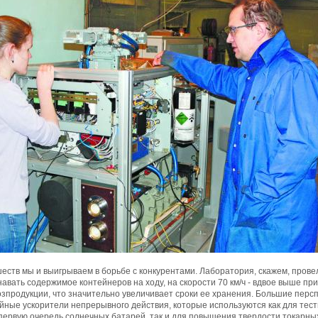
шеств мы и выигрываем в борьбе с конкурентами. Лаборатория, скажем, про
авать содержимое контейнеров на ходу, на скорости 70 км/ч - вдвое выше пр
озпродукции, что значительно увеличивает сроки ее хранения. Большие пер
йные ускорители непрерывного действия, которые используются как для тес
первую очередь солнечных батарей, так и для повышения твердости токарны