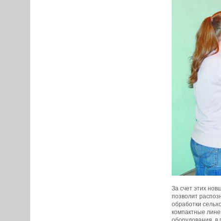
За счет этих нов
позволит распозн
обработки сельх
компактные лине
оборудования, в 