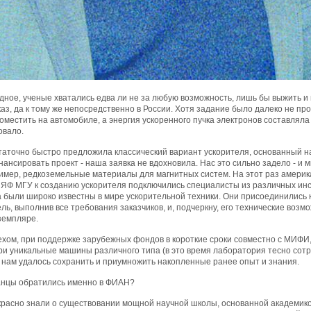
дное, ученые хватались едва ли не за любую возможность, лишь бы выжить и н
з, да к тому же непосредственно в России. Хотя задание было далеко не пр
местить на автомобиле, а энергия ускоренного пучка электронов составляла
овало.
таточно быстро предложила классический вариант ускорителя, основанный 
нсировать проект - наша заявка не вдохновила. Нас это сильно задело - и
имер, редкоземельные материалы для магнитных систем. На этот раз америк
ЯФ МГУ к созданию ускорителя подключились специалисты из различных инст
а были широко известны в мире ускорительной техники. Они присоединились к 
ль, выполнив все требования заказчиков, и, подчеркну, его технические возмо
земпляре.
хом, при поддержке зарубежных фондов в короткие сроки совместно с МИФИ
и уникальные машины различного типа (в это время лаборатория тесно сотр
 нам удалось сохранить и приумножить накопленные ранее опыт и знания.
анцы обратились именно в ФИАН?
красно знали о существовании мощной научной школы, основанной академико