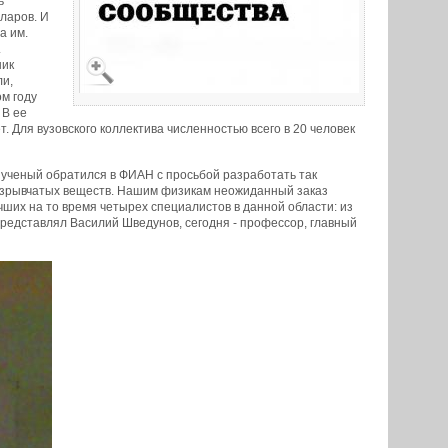
ь
ларов. И
а им.
.
ник
ли,
м году
 В ее
. Для вузовского коллектива численностью всего в 20 человек
й ученый обратился в ФИАН с просьбой разработать так
 взрывчатых веществ. Нашим физикам неожиданный заказ
чших на то время четырех специалистов в данной области: из
едставлял Василий Шведунов, сегодня - профессор, главный