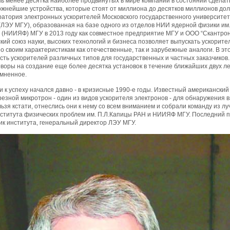
ь менее десятка наиболее продвинутых в мире компаний в состоянии сделат
жнейшие устройства, которые стоят от миллиона до десятков миллионов дол
ратория электронных ускорителей Московского государственного университет
(ЛЭУ МГУ), образованная на базе одного из отделов НИИ ядерной физики им
 (НИИЯФ) МГУ в 2013 году как совместное предприятие МГУ и ООО “Скантро
ский союз науки, высоких технологий и бизнеса позволяет выпускать ускорите
 своим характеристикам как отечественные, так и зарубежные аналоги. В это
ть ускорителей различных типов для государственных и частных заказчиков.
оворы на создание еще более десятка установок в течение ближайших двух лет
мненное.
 к успеху начался давно - в кризисные 1990-е годы. Известный американски
езной микротрон - один из видов ускорителя электронов - для обнаружения
ьзя кстати, отнеслись они к нему со всем вниманием и собрали команду из лу
титута физических проблем им. П.Л.Капицы РАН и НИИЯФ МГУ. Последний пр
ик института, генеральный директор ЛЭУ МГУ.