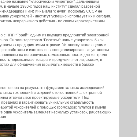
озднее название “классический микротрон”, дальнейшим
, в начале 1980-х годов наш институт сделал разрезной
ики-ядерщики НИИЯФ начали “с нуля”, поскольку СССР не
нию ускорителей - институт успешно использует их и сегодня.
оритель непрерывного действия - по своим характеристикам
тно с НПП “Торий”, одним из ведущих предприятий электронной
ов. Он заинтересовал “Росатом”: новые ускорители были
пускаемых предприятиями отрасли. Установку также оценили
и разработаны и изготовлены специализированные установки
установлены на пограничных таможенных постах для контроля
ность перевозимые товары и продукция, нет ли, скажем, в
портах для обнаружения взрывчатых веществ в багаже
вое: опора на результаты фундаментальных исследований -
альных технологий и изделий отечественной электронной
жны отвечать все проектируемые ускорители. Под
 пределах и гарантировать уникальную стабильность
 работой ускорителей с помощью громоздких пультов и имели
те один ускоритель заменяет несколько установок, работающих
ния.