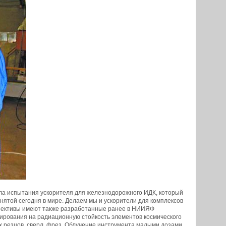
вела испытания ускорителя для железнодорожного ИДК, который
инятой сегодня в мире. Делаем мы и ускорители для комплексов
спективы имеют также разработанные ранее в НИИЯФ
тирования на радиационную стойкость элементов космического
х резцов, сверл, фрез. Облучение инструмента малыми дозами,