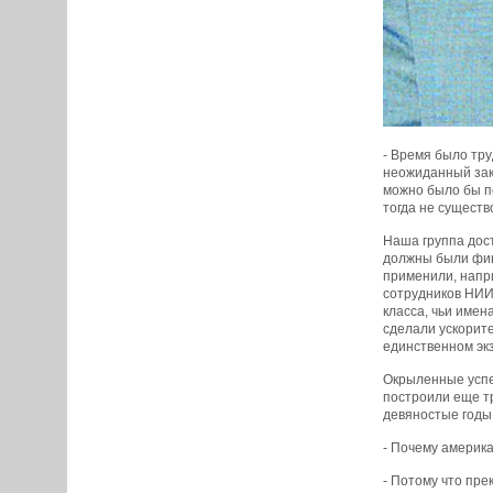
- Время было тру
неожиданный зака
можно было бы по
тогда не существ
Наша группа дос
должны были фина
применили, напр
сотрудников НИИ
класса, чьи имен
сделали ускорите
единственном эк
Окрыленные успе
построили еще тр
девяностые годы
- Почему америк
- Потому что пре