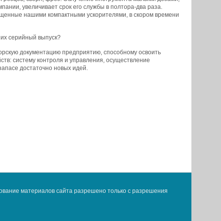
ании, увеличивает срок его службы в полтора-два раза.
щенные нашими компактными ускорителями, в скором времени
 их серийный выпуск?
торскую документацию предприятию, способному освоить
йств: систему контроля и управления, осуществление
 запасе достаточно новых идей.
ование материалов сайта разрешено только с разрешения