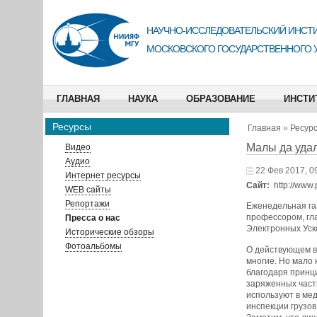
НАУЧНО-ИССЛЕДОВАТЕЛЬСКИЙ ИНСТИ
МОСКОВСКОГО ГОСУДАРСТВЕННОГО 
ГЛАВНАЯ
НАУКА
ОБРАЗОВАНИЕ
ИНСТИ
Ресурсы
Главная
»
Ресур
Малы да удал
Видео
Аудио
22 Фев 2017, 0
Интернет ресурсы
Сайт:
http://www.
WEB сайты
Репортажи
Еженедельная га
профессором, гл
Пресса о нас
Электронных Уск
Исторические обзоры
Фотоальбомы
О действующем в
многие. Но мало 
благодаря принц
заряженных част
используют в мед
инспекции грузов