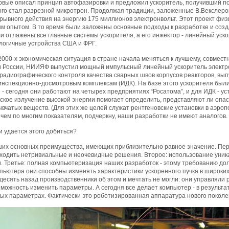
ервые описал принцип автофазировки и предложил ускоритель, получивший п
го стал разрезной микротрон. Продолжая традиции, заложенные В.Векслером
рывного действия на энергию 175 миллионов электронвольт. Этот проект физ
 опытом. В то время были заложены основные подходы к разработке и созда
и отлажены все главные системы ускорителя, а его инжектор - линейный уск
логичные устройства США и ФРГ.
 2000-х экономическая ситуация в стране начала меняться к лучшему, совмес
России, НИИЯФ выпустил мощный импульсный линейный ускоритель электрон
радиографического контроля качества сварных швов корпусов реакторов, вы
инспекционно-досмотровым комплексам (ИДК). На базе этого ускорителя был
- сегодня они работают на четырех предприятиях “Росатома”, и для ИДК - 
вское излучение высокой энергии помогает определить, представляют ли опас
вчатых веществ. (Для этих же целей служат рентгеновские установки в аэро
чем по многим показателям, подчеркну, наши разработки не имеют аналогов.
и удается этого добиться?
ших основных преимущества, имеющих приблизительно равное значение. Пер
аходить нетривиальные и неочевидные решения. Второе: использование уник
 Третье: полная компьютеризация наших разработок - этому требованию дол
пьютера они способны изменять характеристики ускоренного пучка в широких
десять назад производственники об этом и мечтать не могли: они управляли
ожность изменить параметры. А сегодня все делает компьютер - в результа
ых параметрах. Фактически это роботизированная аппаратура нового поколе