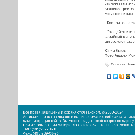
как показали исп
Машиностроитель
могут появиться 
- Как при возрас
- Это действите
серийный выпуск 
авторского надзо
Юрий Дризе
Фото Андрея Мо
Тип поста:
Ново
Все права защищены и охраняются законом. © 2000-2024
Авторские права на дизайн и всю информацию веб-сайта, а та
администрации сайта. Вы можете задать свой вопрос по адресу i
При использовании материалов сайта обязательно размещать акт
Тел.: (495)939-18-18
Факс: (495)939-08-96