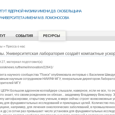
ТУТ ЯДЕРНОЙ ФИЗИКИ ИМЕНИ Д.В. СКОБЕЛЬЦЫНА
УНИВЕРСИТЕТА ИМЕНИ М.В. ЛОМОНОСОВА
ТУТ
СОБЫТИЯ
РЕСУРСЫ
сы
»
Пресса о нас
ы. Университетская лаборатория создаёт компактные уско
9:27, материал подготовил(а):
poisknews.ru/theme/innovation/22641/
зета научного сообщества "Поиск" опубликовала интервью с Василием Шведу
авным научным сотрудником НИИЯФ МГУ, генеральным директором Лаборат
орителей МГУ.
 ЦЕРН Большом адронном коллайдере слышали, наверное, если не все, то о
кто знает, что своим рождением он обязан... академику Владимиру Векслеру. 
ипу автофазировки, открытому ученым, в мире сейчас строят всевозможные у
иц для фундаментальных исследований и прикладных целей. Количество пос
ицине, например, для лечения онкологических заболеваний, в промышленнос
 и др.) в сотни раз превышает число установок для фундаментальных исслед