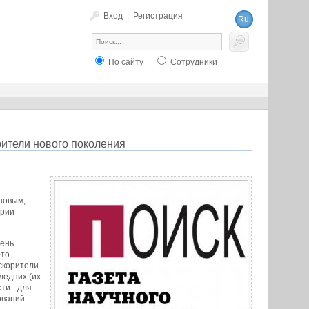
Вход
|
Регистрация
Ru
En
По сайту
Сотрудники
рители нового поколения
новым,
ории
чень
Это
скорители
ледних (их
ти - для
ований.