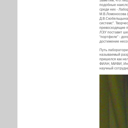
Заметим, что лиш
подобные наисло
среди них - Лабо
М.В.Ломоносова 
Д.В.Скобельцына
системс”. Творче
превосходящие по
ЛЭУ поставит шес
“портфеле” - дог
достижение несо
Путь лаборатории
называемый разр
пришелся как нел
ФИАН, МИФИ, Инс
научный сотрудн