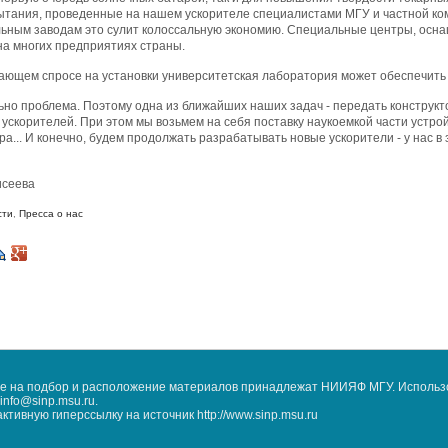
ытания, проведенные на нашем ускорителе специалистами МГУ и частной комп
ным заводам это сулит колоссальную экономию. Специальные центры, осна
на многих предприятиях страны.
тающем спросе на установки университетская лаборатория может обеспечить
льно проблема. Поэтому одна из ближайших наших задач - передать конструк
ускорителей. При этом мы возьмем на себя поставку наукоемкой части устро
ра... И конечно, будем продолжать разрабатывать новые ускорители - у нас в
исеева
сти
,
Пресса о нас
кже на подбор и расположение материалов принадлежат НИИЯФ МГУ. Использ
nfo@sinp.msu.ru.
ивную гиперссылку на источник http://www.sinp.msu.ru