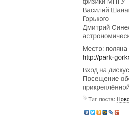
физики МПГУ
Василий Шана
Горького
Дмитрий Синел
астрономическо
Место: поляна
http://park-gor
Вход на диску
Посещение обс
прикреплённой
Тип поста:
Нов