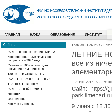
НАУЧНО-ИССЛЕДОВАТЕЛЬСКИЙ ИНСТИТУТ ЯДЕР
МОСКОВСКОГО ГОСУДАРСТВЕННОГО УНИВЕРСИ
ГЛАВНАЯ
НАУКА
ОБРАЗОВАНИЕ
ИНСТИТУТ
События
Главная
»
События
»
Ново
ЛЕТНИЕ НО
80 лет со дня основания НИИЯФ
Конференция НИИЯФ МГУ по
результатам 2024 года
все из нич
Семинар к 100-летию со дня
рождения Ю.М.Широкова
элементарн
130 лет Д.В.Скобельцыну
2021 - Год науки и технологий
08 Июн 2017, 20:39, мате
110 лет С.Н. Вернову
Сайт:
https://g
80 лет Великой Победы
Новости
park.timepad.r
Объявления
Конкурсы и гранты
9 июня с 18:30