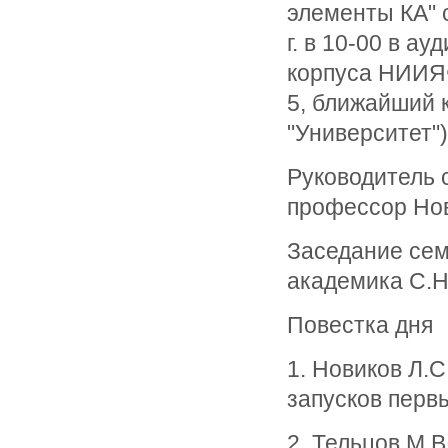
элементы КА" 
г. в 10-00 в ау
корпуса НИИЯФ
5, ближайший 
"Университет")
Руководитель с
профессор Нов
Заседание сем
академика С.Н
Повестка дня
1. Новиков Л.
запусков первы
2. Тельцов М.