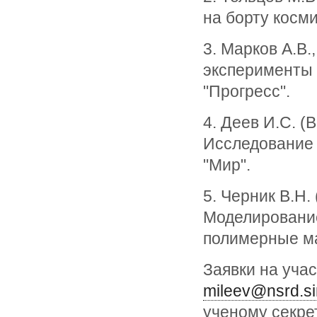
на борту косм
3. Марков А.В.
эксперименты 
"Прогресс".
4. Деев И.С. 
Исследование 
"Мир".
5. Черник В.Н
Моделирование
полимерные м
Заявки на учас
mileev@nsrd.si
ученому секре