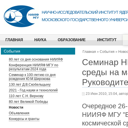
НАУЧНО-ИССЛЕДОВАТЕЛЬСКИЙ ИНСТИТУТ ЯДЕР
МОСКОВСКОГО ГОСУДАРСТВЕННОГО УНИВЕРСИ
ГЛАВНАЯ
НАУКА
ОБРАЗОВАНИЕ
ИНСТИТУТ
События
Главная
»
События
»
Ново
Cеминар Н
80 лет со дня основания НИИЯФ
Конференция НИИЯФ МГУ по
результатам 2024 года
среды на м
Семинар к 100-летию со дня
рождения Ю.М.Широкова
Руководите
130 лет Д.В.Скобельцыну
2021 - Год науки и технологий
23 Июн 2010, 15:04, авто
110 лет С.Н. Вернову
80 лет Великой Победы
Очередное 26-
Новости
НИИЯФ МГУ "В
Объявления
Конкурсы и гранты
космической с