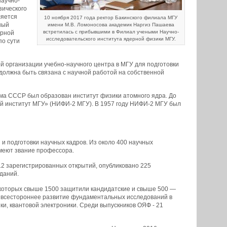
научно-
зического
ляется
10 ноября 2017 года ректор Бакинского филиала МГУ
ный
имени М.В. Ломоносова академик Наргиз Пашаева
встретилась с прибывшими в Филиал учеными Научно-
ерной
исследовательского института ядерной физики МГУ.
по сути
ой организации учебно-научного центра в МГУ для подготовки
 должна быть связана с научной работой на собственной
ома СССР был образован институт физики атомного ядра. До
ий институт МГУ» (НИФИ-2 МГУ). В 1957 году НИФИ-2 МГУ был
 подготовки научных кадров. Из около 400 научных
имеют звание профессора.
12 зарегистрированных открытий, опубликовано 225
даний.
 которых свыше 1500 защитили кандидатские и свыше 500 —
, всестороннее развитие фундаментальных исследований в
ки, квантовой электроники. Среди выпускников ОЯФ - 21