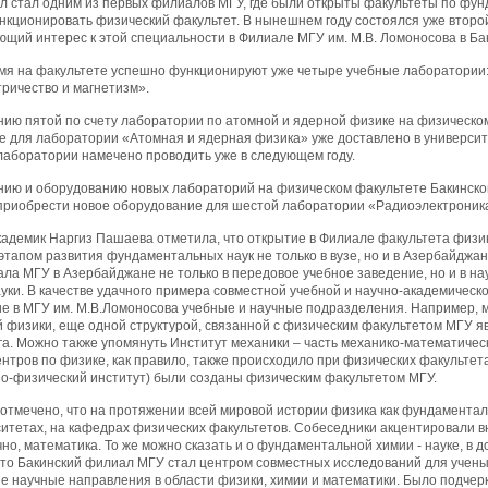
л стал одним из первых филиалов МГУ, где были открыты факультеты по фунд
нкционировать физический факультет. В нынешнем году состоялся уже второй
щий интерес к этой специальности в Филиале МГУ им. М.В. Ломоносова в Бак
мя на факультете успешно функционируют уже четыре учебные лаборатории:
ричество и магнетизм».
ию пятой по счету лаборатории по атомной и ядерной физике на физическом
 для лаборатории «Атомная и ядерная физика» уже доставлено в университет
лаборатории намечено проводить уже в следующем году.
нию и оборудованию новых лабораторий на физическом факультете Бакинског
приобрести новое оборудование для шестой лаборатории «Радиоэлектроник
кадемик Наргиз Пашаева отметила, что открытие в Филиале факультета физи
тапом развития фундаментальных наук не только в вузе, но и в Азербайджа
ала МГУ в Азербайджане не только в передовое учебное заведение, но и в 
ки. В качестве удачного примера совместной учебной и научно-академическо
 в МГУ им. М.В.Ломоносова учебные и научные подразделения. Например, 
й физики, еще одной структурой, связанной с физическим факультетом МГУ я
а. Можно также упомянуть Институт механики – часть механико-математичес
нтров по физике, как правило, также происходило при физических факультета
-физический институт) были созданы физическим факультетом МГУ.
 отмечено, что на протяжении всей мировой истории физика как фундаментал
итетах, на кафедрах физических факультетов. Собеседники акцентировали в
ечно, математика. То же можно сказать и о фундаментальной химии - науке, в 
что Бакинский филиал МГУ стал центром совместных исследований для учены
 научные направления в области физики, химии и математики. Было подчеркн