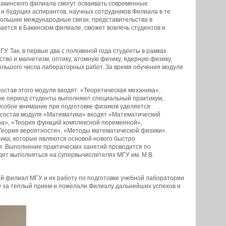
 Бакинского филиала смогут осваивать современные
 и будущих аспирантов, научных сотрудников Филиала в те
большие международные связи, представительства в
ается в Бакинском филиале, сможет вовлечь студентов и
. Так, в первые два с половиной года студенты в рамках
во и магнетизм, оптику, атомную физику, ядерную физику,
ольшого числа лабораторных работ. За время обучения модуля
став этого модуля входят: «Теоретическая механика»,
 же период студенты выполняют специальный практикум,
Особое внимание при подготовке физиков уделяется
В состав модуля «Математика» входят «Математический
бра», «Теория функций комплексной переменной»,
еория вероятности», «Методы математической физики».
ика, которые являются основой нового быстро
. Выполнение практических занятий проводится по
дет выполняться на супервычислителях МГУ им. М.В.
ий филиал МГУ и их работу по подготовке учебной лаборатории
ву за теплый прием и пожелали Филиалу дальнейших успехов и