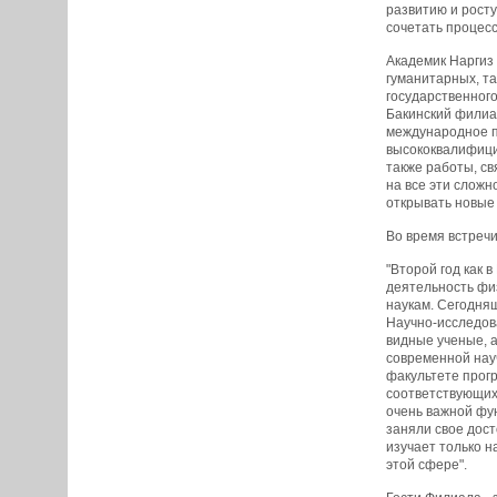
развитию и росту
сочетать процесс
Академик Наргиз
гуманитарных, та
государственного
Бакинский филиал
международное п
высококвалифицир
также работы, с
на все эти сложн
открывать новые 
Во время встреч
"Второй год как 
деятельность фи
наукам. Сегодняш
Научно-исследова
видные ученые, 
современной нау
факультете прог
соответствующих
очень важной фу
заняли свое дост
изучает только н
этой сфере".