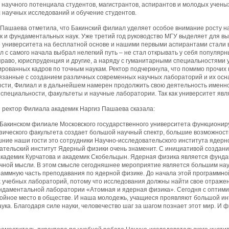
 научного потенциала студентов, магистрантов, аспирантов и молодых учены
 научных исследований и обучение студентов.
 Пашаева отметила, что Бакинский филиал уделяет особое внимание росту н
к и фундаментальных наук. Уже третий год руководство МГУ выделяет для вы
 университета на бесплатной основе и нашими первыми аспирантами стали в
 с самого начала выбрал нелегкий путь – не стал открывать у себя популярн
раво, юриспруденция и другие, а наряду с гуманитарными специальностями 
ованных кадров по точным наукам. Ректор подчеркнула, что помимо прочих 
вязанные с созданием различных современных научных лабораторий и их ос
ости, Филиал и в дальнейшем намерен продолжить свою деятельность именно
специальности, факультеты и научные лаборатории. Так как университет явл
и ректор Филиала академик Наргиз Пашаева сказала:
в Бакинском филиале Московского государственного университета функциониру
зического факультета создает большой научный спектр, большие возможност
ние наши гости это сотрудники Научно-исследовательского института ядерно
тельский институт Ядерный физики очень знаменит. С инициативой создания
академик Курчатова и академик Скобельцын. Ядерная физика является фунд
чной мысли. В этом смысле сегодняшнее мероприятие является большим нау
раммную часть преподавания по ядерной физике. До начала этой программно
 учебных лабораторий, потому что исследования должны найти свое отражен
ндаментальной лаборатории «Атомная и ядерная физика». Сегодня с оптими
ойное место в обществе. И наша молодежь, учащиеся проявляют большой инт
аука. Благодаря силе науки, человечество шаг за шагом познает этот мир. И 