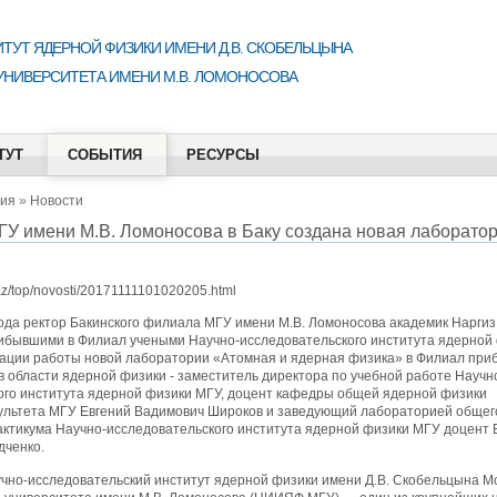
ТУТ ЯДЕРНОЙ ФИЗИКИ ИМЕНИ Д.В. СКОБЕЛЬЦЫНА
УНИВЕРСИТЕТА ИМЕНИ М.В. ЛОМОНОСОВА
ТУТ
СОБЫТИЯ
РЕСУРСЫ
ия
»
Новости
У имени М.В. Ломоносова в Баку создана новая лаборатор
az/top/novosti/20171111101020205.html
года ректор Бакинского филиала МГУ имени М.В. Ломоносова академик Нарги
рибывшими в Филиал учеными Научно-исследовательского института ядерной
зации работы новой лаборатории «Атомная и ядерная физика» в Филиал при
 области ядерной физики - заместитель директора по учебной работе Научн
ого института ядерной физики МГУ, доцент кафедры общей ядерной физики
ультета МГУ Евгений Вадимович Широков и заведующий лабораторией общег
актикума Научно-исследовательского института ядерной физики МГУ доцент
дченко.
учно-исследовательский институт ядерной физики имени Д.В. Скобельцына Мо