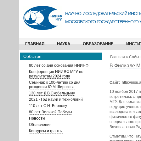
НАУЧНО-ИССЛЕДОВАТЕЛЬСКИЙ ИНСТИ
МОСКОВСКОГО ГОСУДАРСТВЕННОГО 
ГЛАВНАЯ
НАУКА
ОБРАЗОВАНИЕ
ИНСТИ
События
Главная
»
Событ
В Филиале МГ
80 лет со дня основания НИИЯФ
Конференция НИИЯФ МГУ по
результатам 2024 года
Семинар к 100-летию со дня
Сайт:
http://msu.
рождения Ю.М.Широкова
10 ноября 2017 
130 лет Д.В.Скобельцыну
встретилась с п
2021 - Год науки и технологий
МГУ. Для органи
110 лет С.Н. Вернову
ведущие ученые в
исследовательск
80 лет Великой Победы
физического фак
Новости
специального пр
Объявления
Вячеславович Ра
Конкурсы и гранты
Отметим, что На