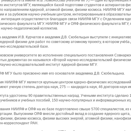
о университета имени М.В. Ломоносова (НИИЯФ МГУ) — один из крупнейших 
х институтов МГУ, являющийся базой подготовки студентов и аспирантов фи
по направлениям ядерной, атомной физики, физики космоса. НИИЯФ МГУ яв
сии и за рубежом научно-учебным центром, интегрированным в образователь
а интеграция осуществляется благодаря связи НИИЯФ МГУ с Отделением яд
зического факультета МГУ. НИИЯФ МГУ и ОЯФ физического факультета МГУ, 
 научно-педагогический коллектив.
а академик И.В. Курчатов и академик Д.В. Скобельцын выступили с инициатив
ядерной физике для работ по советскому атомному проекту, в котором учёба
чно-исследовательской базе.
осковском университете во исполнение специального постановления Совнарк
рытых документах он назывался «Второй научно-исследовательский физическ
Научно-исследовательский институт ядерной физики МГУ.
ЯФ МГУ было присвоено имя его основателя академика Д.В. Скобельцына.
мя НИИЯФ МГУ является крупным центром ядерно-физических исследований и
меют ученую степень доктора наук, 275 — кандидата наук, 46 докторов наук 
итута удостоены 90 правительственных наград. Учеными института сделано 
 учебников и учебных пособий, 150 научно-популярных и информационных из
ования НИИЯФ и ОЯФ на их базе подготовлено свыше 5700 специалистов, из
ертации. Выпускники ОЯФ внесли достойный вклад в создание ядерного щита
физики, физики космоса, физики высоких энергий, атомной физики, нанофизи
ен-корреспондент РАН.