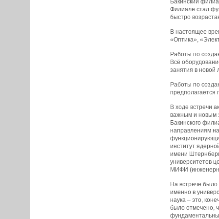
Бакинский филиа
Филиале стал фу
быстро возрастаю
В настоящее вре
«Оптика», «Элект
Работы по создан
Всё оборудование
занятия в новой 
Работы по созда
предполагается 
В ходе встречи а
важным и новым э
Бакинского фили
направлениям нау
функционирующие
институт ядерно
имени Штернберг
университетов це
МИФИ (инженерно
На встрече было
именно в универс
наука – это, кон
было отмечено, 
фундаментальные