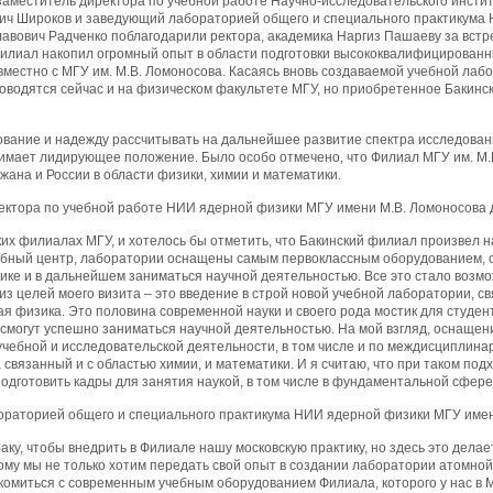
 заместитель директора по учебной работе Научно-исследовательского инсти
ич Широков и заведующий лабораторией общего и специального практикума 
вович Радченко поблагодарили ректора, академика Наргиз Пашаеву за встреч
илиал накопил огромный опыт в области подготовки высококвалифицирован
местно с МГУ им. М.В. Ломоносова. Касаясь вновь создаваемой учебной лабо
оводятся сейчас и на физическом факультете МГУ, но приобретенное Бакин
ование и надежду рассчитывать на дальнейшее развитие спектра исследовани
имает лидирующее положение. Было особо отмечено, что Филиал МГУ им. М.
ана и России в области физики, химии и математики.
ектора по учебной работе НИИ ядерной физики МГУ имени М.В. Ломоносова д
ких филиалах МГУ, и хотелось бы отметить, что Бакинский филиал произвел 
бный центр, лаборатории оснащены самым первоклассным оборудованием, с
ике и в дальнейшем заниматься научной деятельностью. Все это стало возм
з целей моего визита – это введение в строй новой учебной лаборатории, с
я физика. Это половина современной науки и своего рода мостик для студент
смогут успешно заниматься научной деятельностью. На мой взгляд, оснащен
чебной и исследовательской деятельности, в том числе и по междисциплинар
 связанный и с областью химии, и математики. И я считаю, что при таком п
одготовить кадры для занятия наукой, в том числе в фундаментальной сфере
раторией общего и специального практикума НИИ ядерной физики МГУ имени
аку, чтобы внедрить в Филиале нашу московскую практику, но здесь это дела
ому мы не только хотим передать свой опыт в создании лаборатории атомной 
омиться с современным учебным оборудованием Филиала, которого у нас в МГ