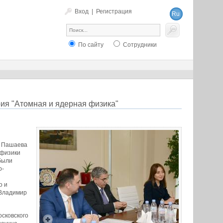
Вход
|
Регистрация
Ru
En
По сайту
Сотрудники
ия "Атомная и ядерная физика"
з Пашаева
 физики
были
о-
о и
 Владимир
сковского