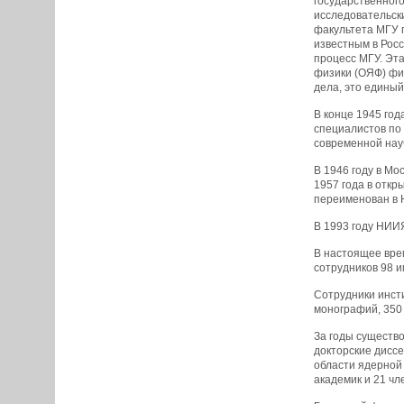
государственног
исследовательски
факультета МГУ 
известным в Рос
процесс МГУ. Эт
физики (ОЯФ) фи
дела, это единый
В конце 1945 год
специалистов по 
современной нау
В 1946 году в М
1957 года в отк
переименован в 
В 1993 году НИИ
В настоящее вре
сотрудников 98 и
Сотрудники инст
монографий, 350
За годы существ
докторские дисс
области ядерной 
академик и 21 чл