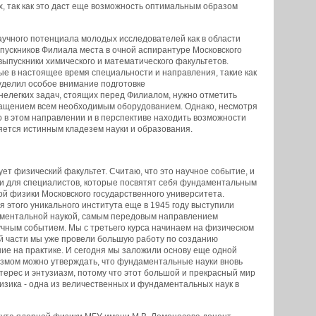
х, так как это даст еще возможность оптимальным образом
аучного потенциала молодых исследователей как в области
пускников Филиала места в очной аспирантуре Московского
ыпускники химического и математического факультетов.
ые в настоящее время специальности и направления, такие как
уделил особое внимание подготовке
нелегких задач, стоящих перед Филиалом, нужно отметить
нащением всем необходимым оборудованием. Однако, несмотря
 в этом направлении и в перспективе находить возможности
яется истинным кладезем науки и образования.
ет физический факультет. Считаю, что это научное событие, и
и для специалистов, которые посвятят себя фундаментальным
й физики Московского государственного университета.
 этого уникального института еще в 1945 году выступили
аментальной наукой, самым передовым направлением
чным событием. Мы с третьего курса начинаем на физическом
й части мы уже провели большую работу по созданию
ие на практике. И сегодня мы заложили основу еще одной
змом можно утверждать, что фундаментальные науки вновь
ерес и энтузиазм, потому что этот большой и прекрасный мир
физика - одна из величественных и фундаментальных наук в