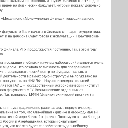
аментальным, естественным наукам. Начиная с 2016 года в
 прием на физический факультет, который показал довольно
у.
 «Механика», «Молекулярная физика и термодинамика»,
 факультете были начаты в Филиале с января текущего года.
, и на днях она будет готова к эксплуатации. Практические
о филиала МГУ продолжаются постоянно. Так, в этом году
a».
ки и создание учебных и научных лабораторий являются очень
не в целом. Это создало возможность для превращения
научно-исследовательский центр по фундаментальным
й деятельности в рамках одной структуры было указано на
можно указать на НИИЯФ – Научно-исследовательский
вляется ГАИШ - Государственный астрономический институт
кого факультета МГУ. Возникновение отдельных от
х. Так, например, МФТИ (физико-технический институт) и
ьная наука традиционно развивалась в первую очередь
нимание на том, что ближайшая к физике и необходимая ей
достаточной мере близкой к физике. Поэтому во время беседы
х России и Азербайджана, который охватывает
уто, что всё это будет способствовать дальнейшему