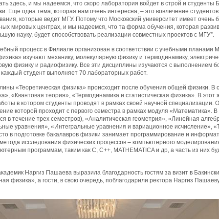
ть здесь, и мы надеемся, что скоро лаборатория войдет в строй и студенты
и. Еще одна тема, которая нам очень интересна, – это вовлечение студентов
вания, которые ведет МГУ. Потому что Московский университет имеет очень 
ых мировых центрах, и мы надеемся, что та форма обучения, которая развив
ьшую науку, будет способствовать реализации совместных проектов с МГУ”.
ебный процесс в Филиале организован в соответствии с учебными планами МГУ
зика» изучают механику, молекулярную физику и термодинамику, электричест
товую физику и радиофизику. Все эти дисциплины изучаются с выполнением б
каждый студент выполняет 70 лабораторных работ.
ины «Теоретическая физика» происходит после обучения общей физики. В со
а», «Квантовая теория», «Термодинамика и статистическая физика». В этот
боты в котором студенты проводят в рамках своей научной специализации. 
ение которой проходит с первого семестра в рамках модуля «Математика». 
ся в течение трех семестров), «Аналитическая геометрия», «Линейная алге
ые уравнения», «Интегральные уравнения и вариационное исчисление», «Т
сто в подготовке бакалавров физики занимает программирование и информат
метода исследования физических процессов – компьютерного моделирования
терным программам, таким как С, С++, MATHEMATICA и др, а часть из них бу
академик Наргиз Пашаева выразила благодарность гостям за визит в Бакинск
ая физика», а гости, в свою очередь, поблагодарили ректора Наргиз Пашае