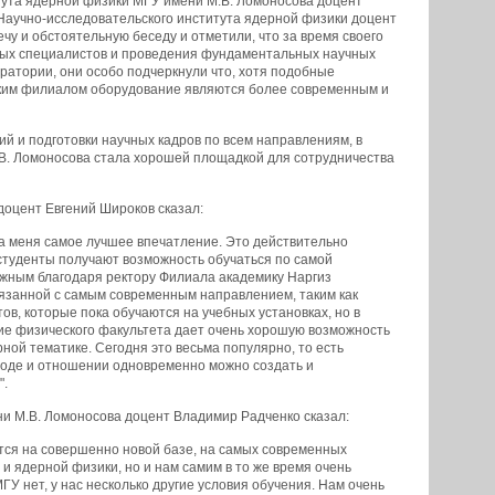
тута ядерной физики МГУ имени М.В. Ломоносова доцент
Научно-исследовательского института ядерной физики доцент
у и обстоятельную беседу и отметили, что за время своего
ных специалистов и проведения фундаментальных научных
ратории, они особо подчеркнули что, хотя подобные
ским филиалом оборудование являются более современным и
й и подготовки научных кадров по всем направлениям, в
В. Ломоносова стала хорошей площадкой для сотрудничества
оцент Евгений Широков сказал:
на меня самое лучшее впечатление. Это действительно
туденты получают возможность обучаться по самой
ожным благодаря ректору Филиала академику Наргиз
вязанной с самым современным направлением, таким как
ов, которые пока обучаются на учебных установках, но в
ие физического факультета дает очень хорошую возможность
ной тематике. Сегодня это весьма популярно, то есть
одходе и отношении одновременно можно создать и
".
 М.В. Ломоносова доцент Владимир Радченко сказал:
ется на совершенно новой базе, на самых современных
и ядерной физики, но и нам самим в то же время очень
У нет, у нас несколько другие условия обучения. Нам очень