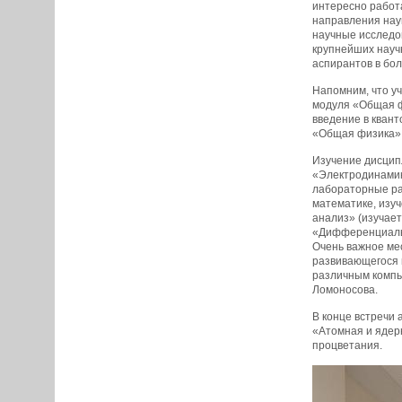
интересно работа
направления наук
научные исследо
крупнейших научн
аспирантов в бол
Напомним, что уч
модуля «Общая фи
введение в кван
«Общая физика» 
Изучение дисципл
«Электродинамик
лабораторные ра
математике, изуч
анализ» (изучает
«Дифференциальн
Очень важное ме
развивающегося 
различным компью
Ломоносова.
В конце встречи 
«Атомная и ядерн
процветания.