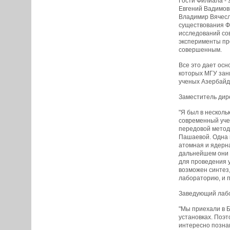
Гости Филиала -
Евгений Вадимов
Владимир Вячесла
существования Ф
исследований сов
эксперименты пр
совершенным.
Все это дает осн
которых МГУ зан
ученых Азербайдж
Заместитель дир
"Я был в несколь
современный уче
передовой метод
Пашаевой. Одна и
атомная и ядерна
дальнейшем они 
для проведения у
возможен синтез,
лабораторию, и п
Заведующий лабо
"Мы приехали в Б
установках. Поэт
интересно познак